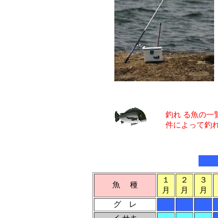
釣れ る魚の
件によって釣
１
２
３
魚 種
月
月
月
グ レ