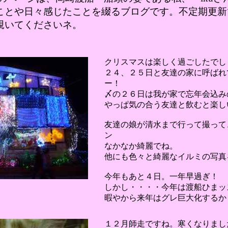
ことや日々感じたことを綴るブログです。不定期更新
覗いてくださいネ。
クリスマスは楽しく過ごしたでし
２４、２５日と友達の家に呼ばれ
ー！
〆の２６日は我が家で忘年会込み
やっぱ気の合う友達と飲むと楽し
友達の娘が清水まで行って撮って
ン
なかなか綺麗でね。
他にも色々と綺麗なイルミの写真
今年もあと４日。一年早過ぎ！
しかし・・・・今年は渡船ひまッス
暇やから来年はグレ巨大化するか
１２月師走ですね。寒くなりまし