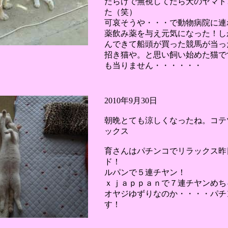
だらけで無視してたら犬のヤマト
た（笑）
可哀そうや・・・で動物病院に連
薬飲み薬を与え元気になった！し
んできて船頭が買った競馬が当っ
招き猫や。と思い飼い始めた猫で
も当りません・・・・・・
2010年9月30日
朝晩とても涼しくなったね。コテ
ックス
育さんはパチンコでリラックス昨
ド！
ルパンで５連チヤン！
ｘｊａｐｐａｎで７連チヤンめち
オヤジゆずりなのか・・・・パチン
す！