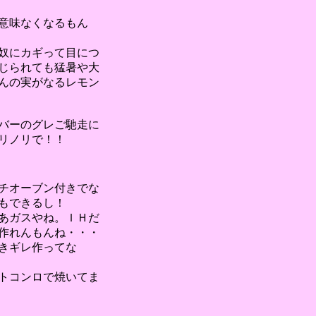
意味なくなるもん
奴にカギって目につ
じられても猛暑や大
んの実がなるレモン
ーバーのグレご馳走に
リノリで！！
チオーブン付きでな
もできるし！
あガスやね。ＩＨだ
作れんもんね・・・
きギレ作ってな
トコンロで焼いてま