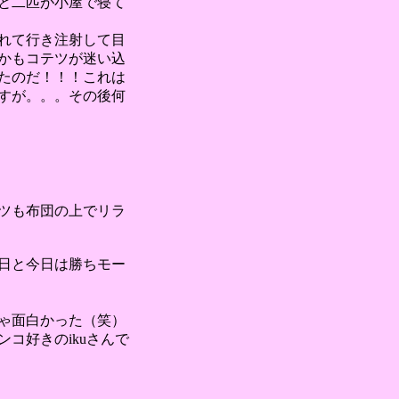
と二匹が小屋で寝て
れて行き注射して目
かもコテツが迷い込
たのだ！！！これは
すが。。。その後何
ツも布団の上でリラ
日と今日は勝ちモー
ゃ面白かった（笑）
コ好きのikuさんで