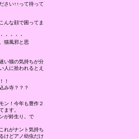
ださい↑↑って待って
こんな顔で困ってま
・・・・・
、猫風邪と思
迷い猫の気持ちが分
い人に拾われるとえ
！！
込み寺？？？
モン！今年も豊作２
てます。
ンが鈴生り。で
これがナント気持ち
るけどアノ幼虫だけ