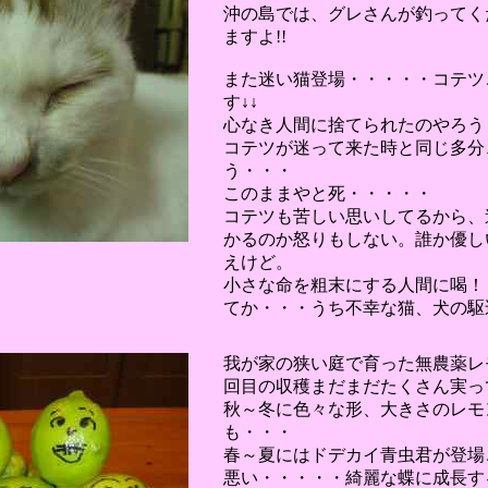
沖の島では、グレさんが釣ってく
ますよ!!
また迷い猫登場・・・・・コテツ
す↓↓
心なき人間に捨てられたのやろう
コテツが迷って来た時と同じ多分
う・・・
このままやと死・・・・・
コテツも苦しい思いしてるから、
かるのか怒りもしない。誰か優し
えけど。
小さな命を粗末にする人間に喝！
てか・・・うち不幸な猫、犬の駆
我が家の狭い庭で育った無農薬レ
回目の収穫まだまだたくさん実っ
秋～冬に色々な形、大きさのレモ
も・・・
春～夏にはドデカイ青虫君が登場
悪い・・・・・綺麗な蝶に成長す