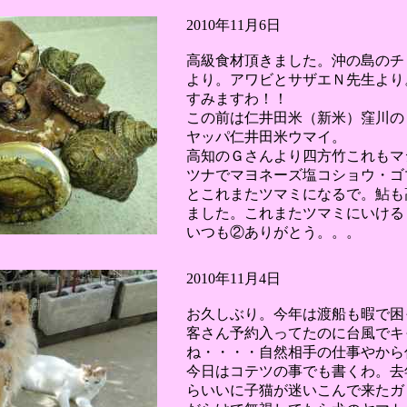
2010年11月6日
高級食材頂きました。沖の島のチ
より。アワビとサザエＮ先生より
すみますわ！！
この前は仁井田米（新米）窪川の
ヤッパ仁井田米ウマイ。
高知のＧさんより四方竹これもマ
ツナでマヨネーズ塩コショウ・ゴ
とこれまたツマミになるで。鮎も
ました。これまたツマミにいける
いつも②ありがとう。。。
2010年11月4日
お久しぶり。今年は渡船も暇で困
客さん予約入ってたのに台風でキ
ね・・・・自然相手の仕事やから
今日はコテツの事でも書くわ。去
らいいに子猫が迷いこんで来たガ