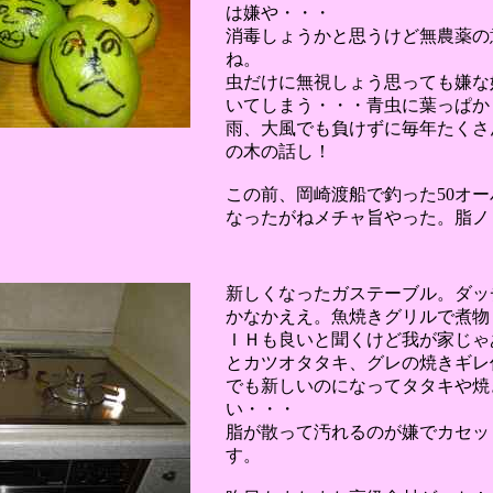
は嫌や・・・
消毒しょうかと思うけど無農薬の
ね。
虫だけに無視しょう思っても嫌な
いてしまう・・・青虫に葉っぱか
雨、大風でも負けずに毎年たくさ
の木の話し！
この前、岡崎渡船で釣った50オ
なったがねメチャ旨やった。脂ノ
新しくなったガステーブル。ダッ
かなかええ。魚焼きグリルで煮物
ＩＨも良いと聞くけど我が家じゃ
とカツオタタキ、グレの焼きギレ
でも新しいのになってタタキや焼
い・・・
脂が散って汚れるのが嫌でカセッ
す。