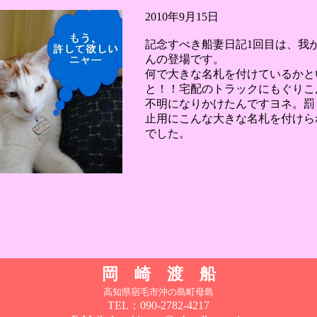
2010年9月15日
記念すべき船妻日記1回目は、我
んの登場です。
何で大きな名札を付けているかと
と！！宅配のトラックにもぐりこ
不明になりかけたんですヨネ。罰
止用にこんな大きな名札を付けら
でした。
岡 崎 渡 船
高知県宿毛市沖の島町母島
TEL：090-2782-4217