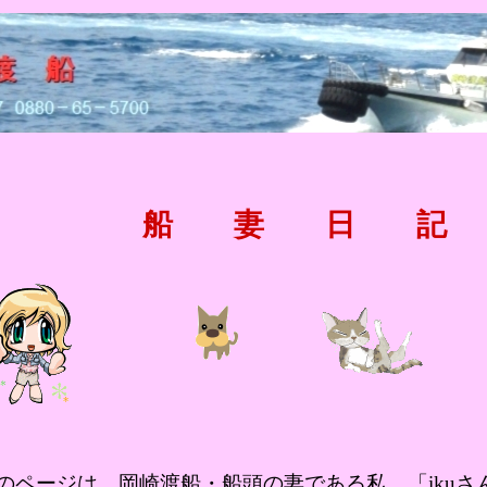
船 妻 日 記
 のページは、岡崎渡船・船頭の妻である私、「ikuさ