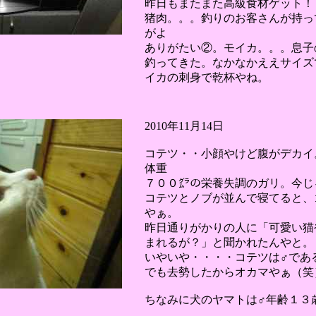
昨日もまたまた高級食材ゲット！
猪肉。。。釣りのお客さんが持っ
がよ
ありがたい②。モイカ。。。息子
釣ってきた。なかなかええサイズ
イカの刺身で乾杯やね。
2010年11月14日
コテツ・・小顔やけど腹がデカイ
体重
７００㌘の栄養失調のガリ。今じ
コテツとノブが並んで寝てると、
やぁ。
昨日通りがかりの人に「可愛い猫
まれるが？」と聞かれたんやと。
いやいや・・・・コテツは♂であ
でも去勢したからオカマやぁ（笑
ちなみに犬のヤマトは♂年齢１３