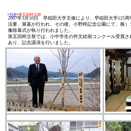
>
TOP
>
第五回梓立祭
2007年3月10日 早稲田大学主催により、早稲田大学12
法要、展墓が行われ、その後、小野梓記念公園にて、株）
像除幕式が執り行われました。
第五回梓立祭では、小中学生の作文絵画コンクール受賞さ
あり、記念講演を行いました。