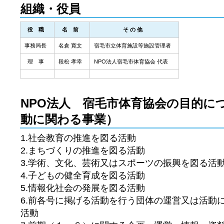
組織・役員
役 職
名 前
そ の 他
事務局長
名倉 寛文
宿毛市立体育施設等施設管理者
理 事
段松 孝幸
NPO法人宿毛市体育協会 代表
NPO法人 宿毛市体育協会の目的に
動に関わる事業）
1.社会教育の推進を図る活動
2.まちづくりの推進を図る活動
3.学術、文化、芸術又はスポーツの振興を図る活
4.子どもの健全育成を図る活動
5.情報化社会の発展を図る活動
6.前各号に掲げる活動を行う団体の運営又は活動
活動