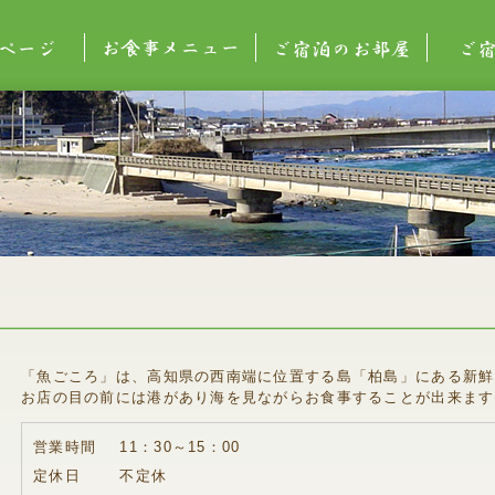
ジ
お食事メニュー
ご宿泊のお部屋
ご宿泊予
「魚ごころ」は、高知県の西南端に位置する島「柏島」にある新鮮
お店の目の前には港があり海を見ながらお食事することが出来ます
営業時間
11：30～15：00
定休日
不定休