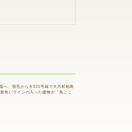
面へ、宿毛からＲ321号線で大月町柏島
、黄色いラインの入った建物が「魚ごこ