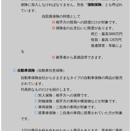
保険に加入しなければなりません。別名「
強制保険
」とも呼ばれ
ています。
自賠責保険の特徴として
相手方の怪我への賠償だけが対象です。
保険金のお支払いに限度があります。
死亡：最高3000万円
怪我：最高 120万円
後遺障害：等級によ
る
被害者から直接請求できます。
自動車保険
（自動車任意保険）
自動車保険会社からさまざまなタイプの自動車保険の商品が販売
されています。
代表的なものだけを紹介します。
対人保険：相手方への保障です。
対物保険：相手方の車両や構造物などが対象です。
車両保険：ご自身の車両が対象です。
搭乗者保険：ご自身の車両に搭乗されていた方が対象
です。
上記の商品を組み合わせたセット商品もあります。基本的に最低