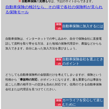
※
自動車保険
の
見積もり
は、下記のサイトからできます。
自動車保険の検討なら、その場で各社の保険料が見られ
る保険モール
自動車保険に加入するには
自動車保険は、インターネットでの申し込みや、自分で保険会社に直接電
話して資料を取り寄せる方法、また地域の保険代理店や、農協などからも
加入できます。自分にあった加入方法を選びましょう。
自動車保険会社を選ぶとき
のポイント
どうしても自動車保険料の金額面だけを考えてしまいますが、保険という
性格から「
事故時の対応
」がポイントになります。最も重要なのは事故を
起こした際の相手方への交渉も含めた対応です。信用のできる自動車保険
会社または代理店を見つけてください。
カーライフを安心して楽し
むために