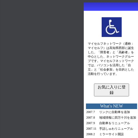
マイセルフネットワーク（通称：
マイセルフ）は高知県西部に誕生
した、「障害者」と「高齢者」を
中心とした、ネットワークグルー
プです。マイセルフネットワーク
では、パソコンを活用した「自
立」と「社会参加」を目的とした
活動を行っています。
お気に入りに登
録
What's NEW
2007.7
リンクに自動車を追加
2007.8
地域情報に四万十川を追加
2007.9
自動車をリニューアル
2007.11
手話しゅわリニューアル
2008.2
ミラーサイト
開設