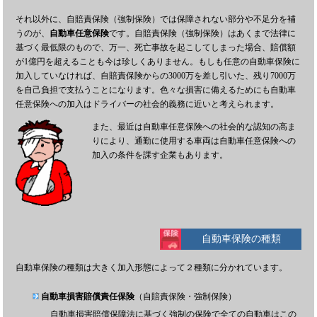
それ以外に、自賠責保険（強制保険）では保障されない部分や不足分を補
うのが、
自動車任意保険
です。自賠責保険（強制保険）はあくまで法律に
基づく最低限のもので、万一、死亡事故を起こしてしまった場合、賠償額
が1億円を超えることも今は珍しくありません。もしも任意の自動車保険に
加入していなければ、自賠責保険からの3000万を差し引いた、残り7000万
を自己負担で支払うことになります。色々な損害に備えるためにも自動車
任意保険への加入はドライバーの社会的義務に近いと考えられます。
また、最近は自動車任意保険への社会的な認知の高ま
りにより、通勤に使用する車両は自動車任意保険への
加入の条件を課す企業もあります。
自動車保険の種類
自動車保険の種類は大きく加入形態によって２種類に分かれています。
自動車損害賠償責任保険
（自賠責保険・強制保険）
自動車損害賠償保障法に基づく強制の保険で全ての自動車はこの