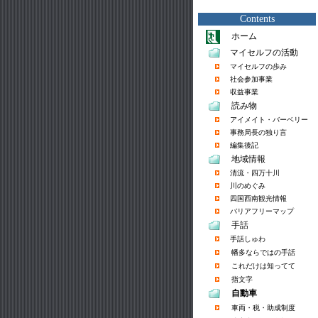
Contents
ホーム
マイセルフの活動
マイセルフの歩み
社会参加事業
収益事業
読み物
アイメイト・バーベリー
事務局長の独り言
編集後記
地域情報
清流・四万十川
川のめぐみ
四国西南観光情報
バリアフリーマップ
手話
手話しゅわ
幡多ならではの手話
これだけは知ってて
指文字
自動車
車両・税・助成制度