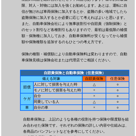
限、対人・対物には加入を強くお勧めします。あとは、運転に自
信が無ければ車両保険に加入するとか、盗難の多い地域でしたら
盗難保険に加入するとか必要に応じて考えればよいと思います。
また、自動車保険会社により無事故割引や自賠責（強制保険）と
のセット割引など各種割引もありますので、最初は最低限の補償
額・保険種に加入しておき、自動車保険料が安くなってから補償
額や保険種類を追加するのもひとつの考え方です。
保険の種類・補償額により自動車保険料は変わりますので、自動
車保険見積は保険会社または代理店でご相談ください。
自賠責保険と自動車保険（任意保険）
備える対象
自賠責保険
任意保険
人に対して損害を与えた時
△
○
賠償
モノに対して損害を与えた時
×
○
自分
×
○
ケガ
同乗している人
△
○
車
自分の車
×
○
自動車保険は、上記のような各種の役割を持つ保険や限度額を組
み合わせた保険です。それぞれの保険の詳しい内容や仕組みは、
各商品のパンフレットなどを参考にしてください。