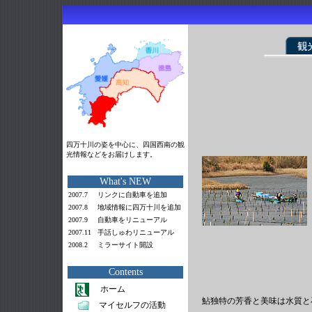
四万十川の姿を中心に、四国西南の観
光情報などをお届けします。
What's NEW
2007.7
リンクに自動車を追加
2007.8
地域情報に四万十川を追加
2007.9
自動車をリニューアル
2007.11
手話しゅわリニューアル
2008.2
ミラーサイト
開設
Contents
ホーム
鮎独特の芳香と美味は水質と
マイセルフの活動