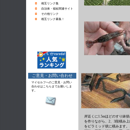
相互リンク集
自治体・福祉関連サイト
その他リンク
相互リンク募集！
ご意見・お問い合わせ
マイセルフへのご意見・お問い
合わせはこちらまでお願いしま
す。
岸近くに1.5mほどのすり鉢
を作りながら、2、3段積み上
をピラミッド状に積みます。