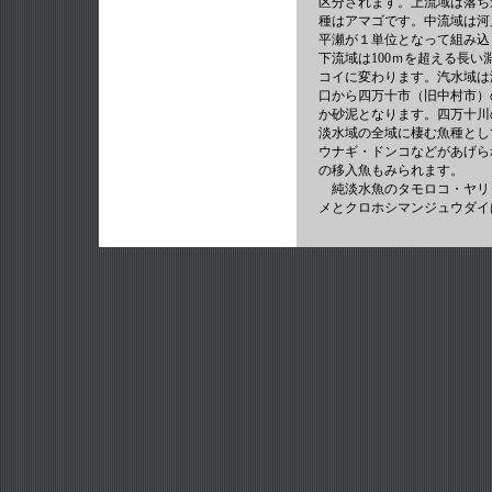
区分されます。上流域は落ち
種はアマゴです。中流域は河
平瀬が１単位となって組み込
下流域は100ｍを超える長
コイに変わります。汽水域は
口から四万十市（旧中村市）
か砂泥となります。四万十川
淡水域の全域に棲む魚種とし
ウナギ・ドンコなどがあげら
の移入魚もみられます。
純淡水魚のタモロコ・ヤリ
メとクロホシマンジュウダイ