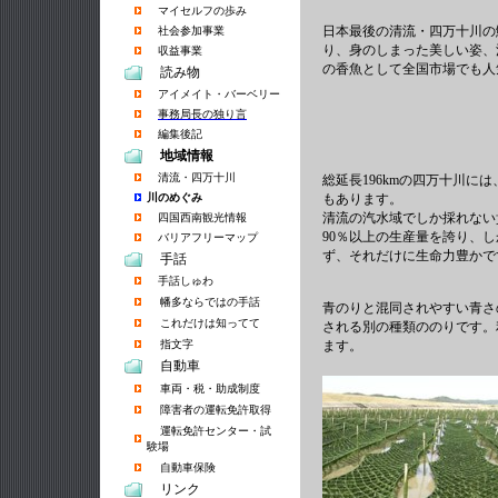
マイセルフの歩み
日本最後の清流・四万十川の
社会参加事業
り、身のしまった美しい姿、
収益事業
の香魚として全国市場でも人
読み物
アイメイト・バーベリー
事務局長の独り言
編集後記
地域情報
清流・四万十川
総延長196kmの四万十川に
川のめぐみ
もあります。
清流の汽水域でしか採れない
四国西南観光情報
90％以上の生産量を誇り、し
バリアフリーマップ
ず、それだけに生命力豊かで
手話
手話しゅわ
幡多ならではの手話
青のりと混同されやすい青さ
これだけは知ってて
される別の種類ののりです。
指文字
ます。
自動車
車両・税・助成制度
障害者の運転免許取得
運転免許センター・試
験場
自動車保険
リンク