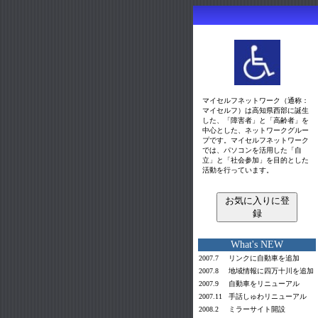
マイセルフネットワーク（通称：
マイセルフ）は高知県西部に誕生
した、「障害者」と「高齢者」を
中心とした、ネットワークグルー
プです。マイセルフネットワーク
では、パソコンを活用した「自
立」と「社会参加」を目的とした
活動を行っています。
お気に入りに登
録
What's NEW
2007.7
リンクに自動車を追加
2007.8
地域情報に四万十川を追加
2007.9
自動車をリニューアル
2007.11
手話しゅわリニューアル
2008.2
ミラーサイト
開設