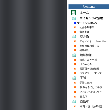
Contents
ホーム
マイセルフの活動
マイセルフの歩み
社会参加事業
収益事業
読み物
アイメイト・バーベリー
事務局長の独り言
編集後記
地域情報
清流・四万十川
川のめぐみ
四国西南観光情報
バリアフリーマップ
手話
手話しゅわ
幡多ならではの手話
これだけは知ってて
指文字
自動車
車両・税・助成制度