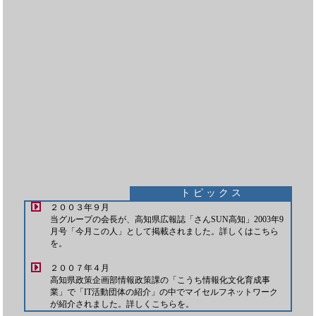
ト ピ ッ ク ス
２００３年９月
当グループの会長が、高知県広報誌「さんSUN高知」2003年9
月号「今月この人」として掲載されました。詳しくは
こちら
を。
２００７年４月
高知県政策企画部情報政策課の「こうち情報化文化育成事
業」で「IT活動団体の紹介」の中でマイセルフネットワーク
が紹介されました。詳しく
こちら
を。