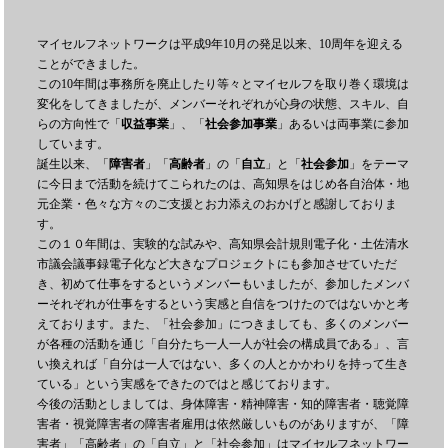
マイセルフネットワークは平成9年10月の発足以来、10周年を迎える
ことができました。
この10年間は事務所を廃止したり等々とマイセルフを取り巻く環境は
変化をしてきましたが、メンバーそれぞれが心身の状態、スキル、自
らの方向性で「
収益事業
」、「
社会参加事業
」あるいは両事業に参加
しています。
誕生以来、「
障害者
」「
高齢者
」の「
自立
」と「
社会参加
」をテーマ
に今日まで活動を続けてこられたのは、高知県をはじめ各自治体・地
元企業・色々な方々のご支援とお力添えのおかげと感謝しておりま
す。
この１０年間は、実験的な試みや、高知県会計規則電子化・土佐清水
市議会議事録電子化など大きなプロジェクトにも参加させていただ
き、初めて仕事をするというメンバーもいましたが、参加したメンバ
ーそれぞれが仕事をするという実感と自信をつけたのではないかと考
えております。また、「社会参加」につきましても、多くのメンバー
が各種の活動を通じ「自分たち一人一人が社会の構成員である」、言
い換えれば「自分は一人ではない、多くの人とかかわりを持って生き
ている」という実感をできたのではと感じております。
今後の活動としましては、身体障害・精神障害・知的障害者・聴覚障
害者・視覚障害者の障害者雇用は依然厳しいものがありますが、「障
害者」「高齢者」の「自立」と「社会参加」はマイセルフネットワー