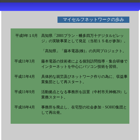
マイセルフネットワークの歩み
平成9年１0月
高知県「2001プラン・幡多四万十デジタルビレッ
ジ」の実験事業として発足（当初１５名が参加）。
「高知県」「藤本電器(株)」の共同プロジェクト。
平成11年3月
藤本電器の技術者による個別訪問指導・集合研修で
インターネットを中心にパソコン技術を習得。
平成11年4月
具体的な就労及びネットワーク作りの為に、収益事
業集団として再スタート。
平成11年9月
活動拠点となる事務所を設置（中村市天神橋29）し
業務スタート。
平成16年4月
事務所を廃止し、在宅型の社会参加・SOHO集団と
して再出発。