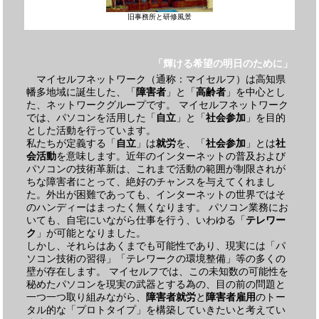
旧事務所と研修風景
「輝ける希望の明日のために」
マイセルフネットワーク（通称：マイセルフ）は高知県
幡多地域に誕生した、「
障害者
」と「
高齢者
」を中心とし
た、ネットワークグループです。 マイセルフネットワーク
では、パソコンを活用した「
自立
」と「
社会参加
」を目的
とした活動を行っています。
私たちが定義する「
自立
」は
就労
を、「
社会参加
」とは
社
会活動
を意味します。近年のインターネットの普及および
パソコンの技術革新は、これまで活動の範囲が制限されが
ちな障害者にとって、絶好のチャンスを与えてくれまし
た。外出が困難であっても、インターネットの世界ではそ
のハンディーはまったく無くなります。 パソコン業務にお
いても、自宅にいながら仕事を行う、いわゆる「
テレワー
ク
」が可能となりました。
しかし、それらはあくまでも可能性であり、現実には「パ
ソコン技術の習得」「テレワークの環境整備」等の多くの
壁が存在します。 マイセルフでは、この未知数の可能性を
秘めたパソコンを現実の武器とする為の、目の前の問題と
一つ一つ取り組みながら、
障害者就労
と
障害者雇用
のトー
タル的な「プロトタイプ」を構築していきたいと考えてい