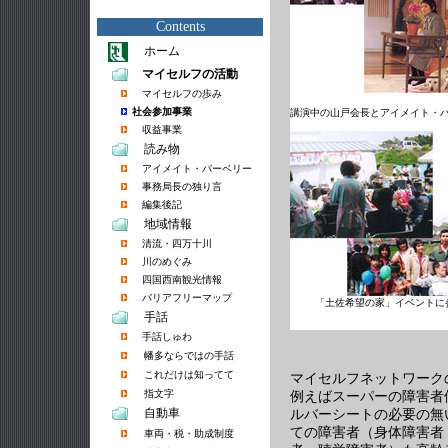
Contents
ホーム
マイセルフの活動
マイセルフの歩み
社会参加事業
講演中の山戸会長とアイメイト・
収益事業
読み物
アイメイト・バーベリー
事務局長の独り言
編集後記
地域情報
清流・四万十川
川のめぐみ
四国西南観光情報
バリアフリーマップ
「土佐希望の家」イベントに
手話
手話しゅわ
幡多ならではの手話
これだけは知ってて
マイセルフネットワーク
指文字
例えばスーパーの障害者
自動車
ルバーシートの必要の無
ての障害者（身体障害者
車両・税・助成制度