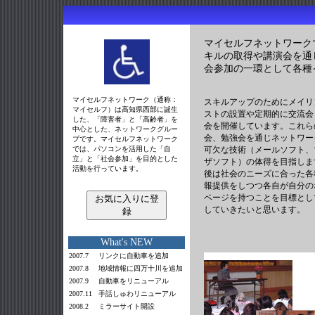
マイセルフネットワーク
キルの取得や講演会を通
会参加の一環として各種
マイセルフネットワーク（通称：
スキルアップのためにメイリ
マイセルフ）は高知県西部に誕生
ストの設置や定期的に交流会
した、「障害者」と「高齢者」を
会を開催しています。これら
中心とした、ネットワークグルー
会、勉強会を通じネットワー
プです。マイセルフネットワーク
では、パソコンを活用した「自
可欠な技術（メールソフト、
立」と「社会参加」を目的とした
ザソフト）の体得を目指しま
活動を行っています。
後は社会のニーズに合った各
報提供をしつつ各自が自分の
ページを持つことを目標とし
お気に入りに登
していきたいと思います。
録
What's NEW
2007.7
リンクに自動車を追加
2007.8
地域情報に四万十川を追加
2007.9
自動車をリニューアル
2007.11
手話しゅわリニューアル
2008.2
ミラーサイト
開設